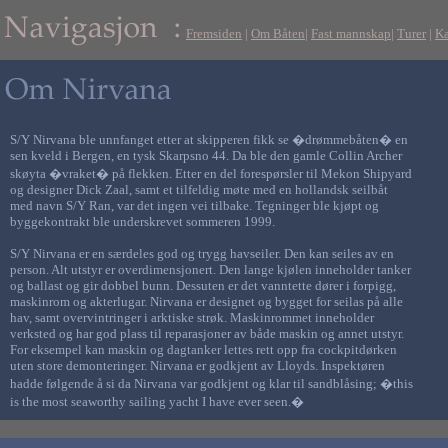
Fremsiden
|
Om Båten
|
Fast mannskap
|
Turer
|
Ka
S/Y Nirvana ble unnfanget etter at skipperen fikk se �drømmebåten� en
sen kveld i Bergen, en tysk Skarpsno 44. Da ble den gamle Collin Archer
skøyta �vraket� på flekken. Etter en del forespørsler til Mekon Shipyard
og designer Dick Zaal, samt et tilfeldig møte med en hollandsk seilbåt
med navn S/Y Ran, var det ingen vei tilbake. Tegninger ble kjøpt og
byggekontrakt ble underskrevet sommeren 1999.
S/Y Nirvana er en særdeles god og trygg havseiler. Den kan seiles av en
person. Alt utstyr er overdimensjonert. Den lange kjølen inneholder tanker
og ballast og gir dobbel bunn. Dessuten er det vanntette dører i forpigg,
maskinrom og akterlugar. Nirvana er designet og bygget for seilas på alle
hav, samt overvintringer i arktiske strøk. Maskinrommet inneholder
verksted og har god plass til reparasjoner av både maskin og annet utstyr.
For eksempel kan maskin og dagtanker lettes rett opp fra cockpitdørken
uten store demonteringer. Nirvana er godkjent av Lloyds. Inspektøren
hadde følgende å si da Nirvana var godkjent og klar til sandblåsing; �this
is the most seaworthy sailing yacht I have ever seen.�